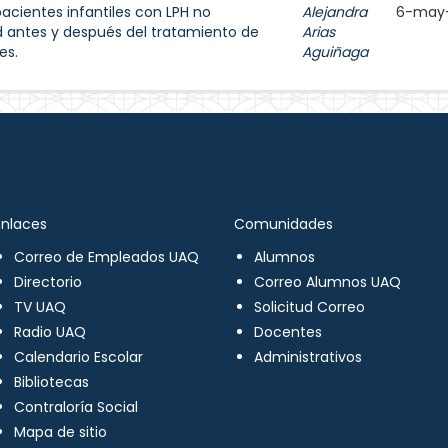
acientes infantiles con LPH no
Alejandra
6-may
d antes y después del tratamiento de
Arias
es.
Aguiñaga
Enlaces
Comunidades
Correo de Empleados UAQ
Alumnos
Directorio
Correo Alumnos UAQ
TV UAQ
Solicitud Correo
Radio UAQ
Docentes
Calendario Escolar
Administrativos
Bibliotecas
Contraloría Social
Mapa de sitio