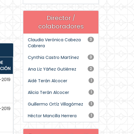
Director /
colaboradores
Claudia Verónica Cabeza
3
Cabrera
Cynthia Castro Martínez
3
DE
ACIÓN
Ana Liz Yáñez Gutiérrez
2
-2019
Aidé Terán Alcocer
1
Alicia Terán Alcocer
1
Guillermo Ortíz Villagómez
1
-2019
Héctor Mancilla Herrera
1