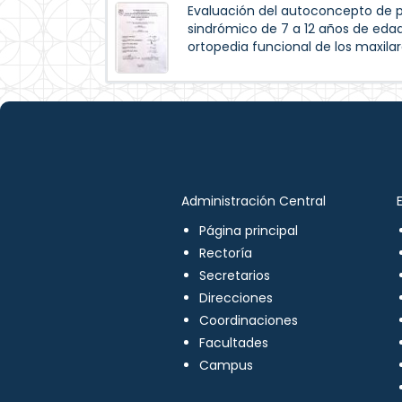
Evaluación del autoconcepto de p
sindrómico de 7 a 12 años de eda
ortopedia funcional de los maxilar
Administración Central
Página principal
Rectoría
Secretarios
Direcciones
Coordinaciones
Facultades
Campus