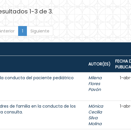
esultados 1-3 de 3.
Anterior
1
Siguiente
FECHA 
AUTOR(ES)
PUBLIC
 la conducta del paciente pediátrico
Milena
1-abr
Flores
Pavón
dres de familia en la conducta de los
Mónica
1-abr
ra consulta.
Cecilia
Silva
Molina