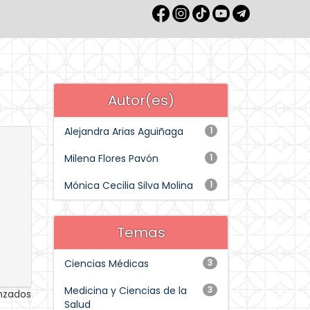
Autor(es)
Alejandra Arias Aguiñaga
1
Milena Flores Pavón
1
Mónica Cecilia Silva Molina
1
Temas
Ciencias Médicas
3
Medicina y Ciencias de la
3
anzados
Salud