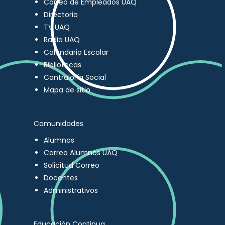
Correo de Empleados UAQ
Directorio
TV UAQ
Radio UAQ
Calendario Escolar
Bibliotecas
Contraloría Social
Mapa de sitio
Comunidades
Alumnos
Correo Alumnos UAQ
Solicitud Correo
Docentes
Administrativos
Educación Continua