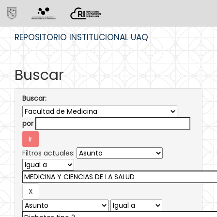
Skip
REPOSITORIO INSTITUCIONAL UAQ
navigation
Buscar
Buscar:
por
Filtros actuales: