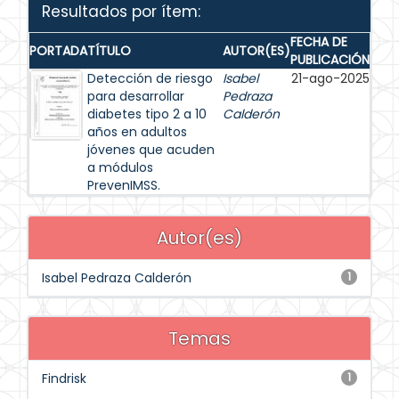
Resultados por ítem:
FECHA DE
PORTADA
TÍTULO
AUTOR(ES)
PUBLICACIÓN
Detección de riesgo
Isabel
21-ago-2025
para desarrollar
Pedraza
diabetes tipo 2 a 10
Calderón
años en adultos
jóvenes que acuden
a módulos
PrevenIMSS.
Autor(es)
Isabel Pedraza Calderón
1
Temas
Findrisk
1