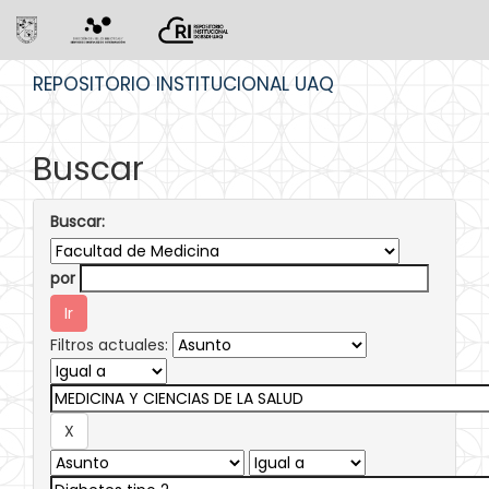
Skip
REPOSITORIO INSTITUCIONAL UAQ
navigation
Buscar
Buscar:
por
Filtros actuales: