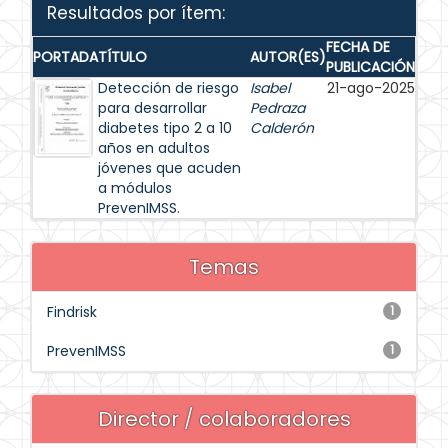
Resultados por ítem:
FECHA DE
PORTADA
TÍTULO
AUTOR(ES)
PUBLICACIÓN
Detección de riesgo
Isabel
21-ago-2025
para desarrollar
Pedraza
diabetes tipo 2 a 10
Calderón
años en adultos
jóvenes que acuden
a módulos
PrevenIMSS.
Temas
Findrisk
1
PrevenIMSS
1
Director / colaboradores