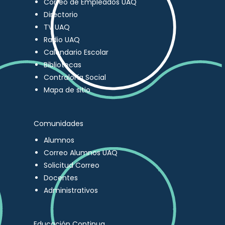
Correo de Empleados UAQ
Directorio
TV UAQ
Radio UAQ
Calendario Escolar
Bibliotecas
Contraloría Social
Mapa de sitio
Comunidades
Alumnos
Correo Alumnos UAQ
Solicitud Correo
Docentes
Administrativos
Educación Continua