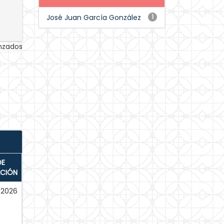
José Juan García González
1
anzados
DE
ACIÓN
2026