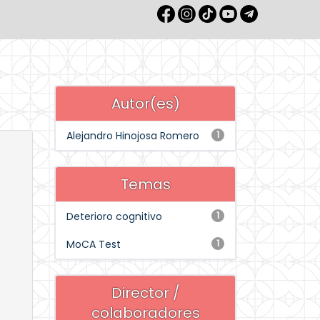
Autor(es)
Alejandro Hinojosa Romero
1
Temas
Deterioro cognitivo
1
MoCA Test
1
Director /
colaboradores