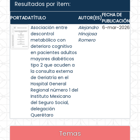
Resultados por ítem:
FECHA DE
PORTADA
TÍTULO
AUTOR(ES)
PUBLICACIÓN
Asociación entre
Alejandro
6-mar-2026
descontrol
Hinojosa
metabólico con
Romero
deterioro cognitivo
en pacientes adultos
mayores diabéticos
tipo 2 que acuden a
la consulta externa
de Geriatría en el
Hospital General
Regional número 1 del
Instituto Mexicano
del Seguro Social,
delegación
Querétaro
Temas