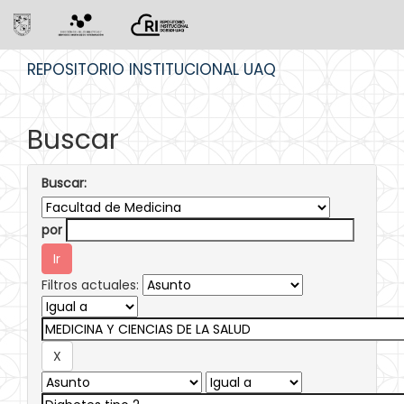
Skip
REPOSITORIO INSTITUCIONAL UAQ
navigation
Buscar
Buscar:
por
Filtros actuales: