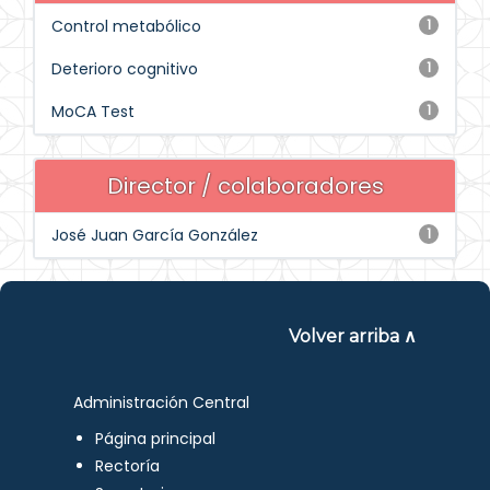
Control metabólico
1
Deterioro cognitivo
1
MoCA Test
1
Director / colaboradores
José Juan García González
1
Volver arriba ∧
Administración Central
Página principal
Rectoría