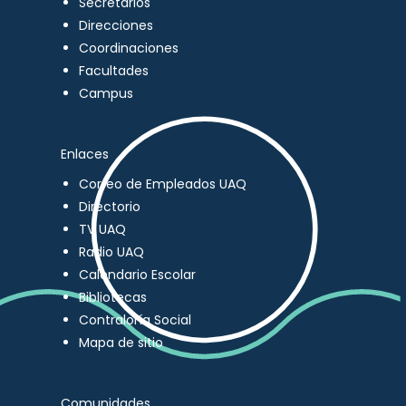
Secretarios
Direcciones
Coordinaciones
Facultades
Campus
Enlaces
Correo de Empleados UAQ
Directorio
TV UAQ
Radio UAQ
Calendario Escolar
Bibliotecas
Contraloría Social
Mapa de sitio
Comunidades