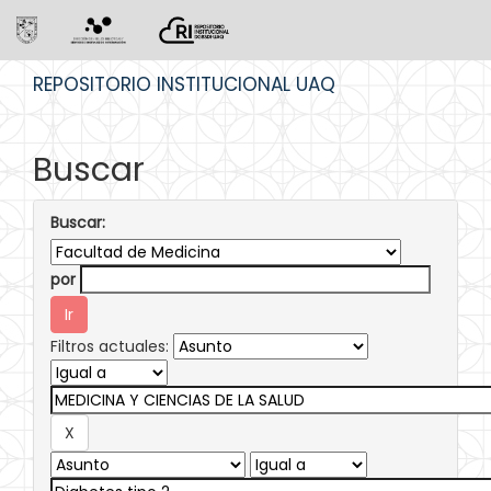
Skip
REPOSITORIO INSTITUCIONAL UAQ
navigation
Buscar
Buscar:
por
Filtros actuales: