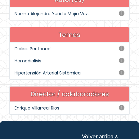
Norma Alejandra Yuridia Mejia Vaz...
1
Temas
Dialisis Peritoneal
1
Hemodialisis
1
Hipertensión Arterial Sistémica
1
Director / colaboradores
Enrique Villarreal Rios
1
Volver arriba ∧