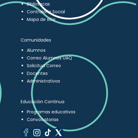
Bibliotecas
Contraloría Social
Mapa de sitio
Comunidades
Alumnos
Correo Alumnos UAQ
Solicitud Correo
Docentes
Administrativos
Educación Continua
Programas educativos
Convocatorias