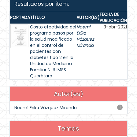
Resultados por ítem:
FECHA DE
PORTADA
TÍTULO
AUTOR(ES)
PUBLICACIÓN
Costo efectividad del
Noemí
3-abr-2021
programa pasos por
Erika
la salud modificado
Vázquez
en el control de
Miranda
pacientes con
diabetes tipo 2 en la
Unidad de Medicina
Familiar N. 9 IMSS
Querétaro
Autor(es)
Noemí Erika Vázquez Miranda
1
Temas