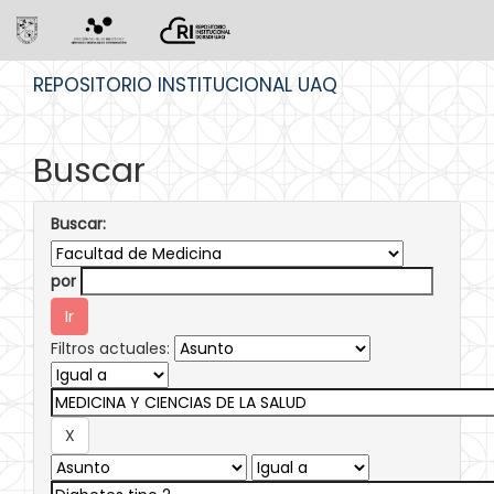
Skip
REPOSITORIO INSTITUCIONAL UAQ
navigation
Buscar
Buscar:
por
Filtros actuales: