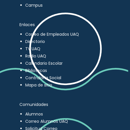
Campus
Enlaces
Correo de Empleados UAQ
Directorio
TV UAQ
Radio UAQ
Calendario Escolar
Bibliotecas
Contraloría Social
Mapa de sitio
Comunidades
Alumnos
Correo Alumnos UAQ
Solicitud Correo