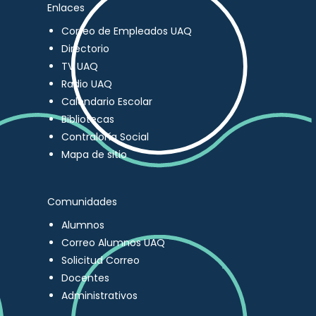
Enlaces
Correo de Empleados UAQ
Directorio
TV UAQ
Radio UAQ
Calendario Escolar
Bibliotecas
Contraloría Social
Mapa de sitio
Comunidades
Alumnos
Correo Alumnos UAQ
Solicitud Correo
Docentes
Administrativos