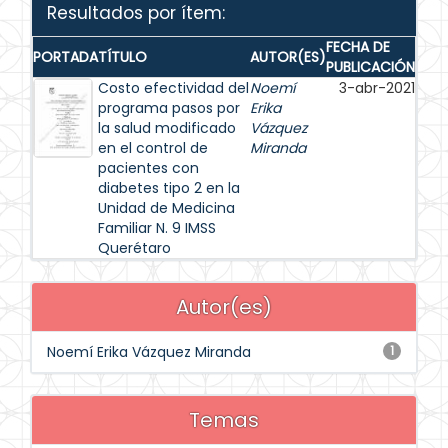
Resultados por ítem:
FECHA DE
PORTADA
TÍTULO
AUTOR(ES)
PUBLICACIÓN
Costo efectividad del
Noemí
3-abr-2021
programa pasos por
Erika
la salud modificado
Vázquez
en el control de
Miranda
pacientes con
diabetes tipo 2 en la
Unidad de Medicina
Familiar N. 9 IMSS
Querétaro
Autor(es)
Noemí Erika Vázquez Miranda
1
Temas