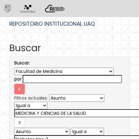
Skip
REPOSITORIO INSTITUCIONAL UAQ
navigation
Buscar
Buscar:
por
Filtros actuales: