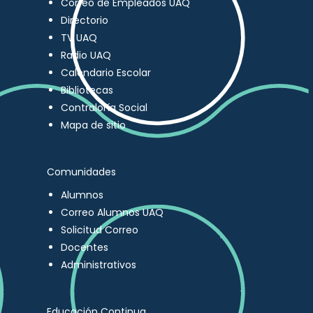
Correo de Empleados UAQ
Directorio
TV UAQ
Radio UAQ
Calendario Escolar
Bibliotecas
Contraloría Social
Mapa de sitio
Comunidades
Alumnos
Correo Alumnos UAQ
Solicitud Correo
Docentes
Administrativos
Educación Continua