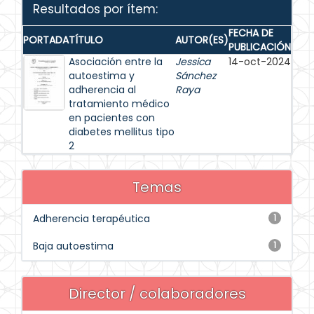
Resultados por ítem:
FECHA DE
PORTADA
TÍTULO
AUTOR(ES)
PUBLICACIÓN
Asociación entre la
Jessica
14-oct-2024
autoestima y
Sánchez
adherencia al
Raya
tratamiento médico
en pacientes con
diabetes mellitus tipo
2
Temas
Adherencia terapéutica
1
Baja autoestima
1
Director / colaboradores