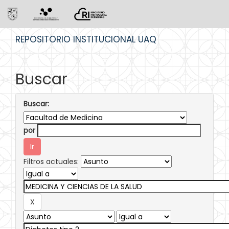
Skip
REPOSITORIO INSTITUCIONAL UAQ
navigation
Buscar
Buscar:
por
Filtros actuales: