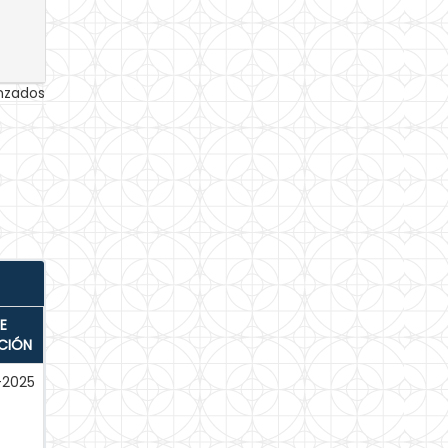
anzados
E
CIÓN
-2025