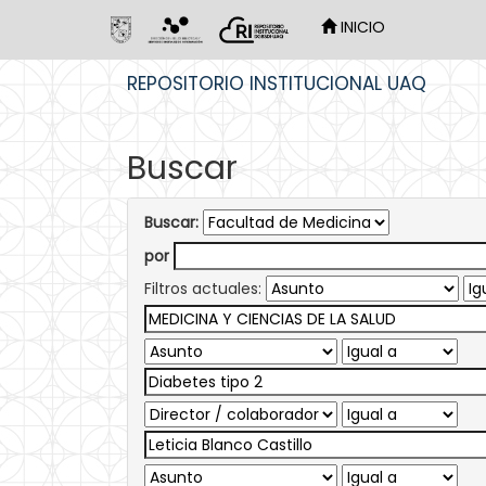
INICIO
Skip
REPOSITORIO INSTITUCIONAL UAQ
navigation
Buscar
Buscar:
por
Filtros actuales: