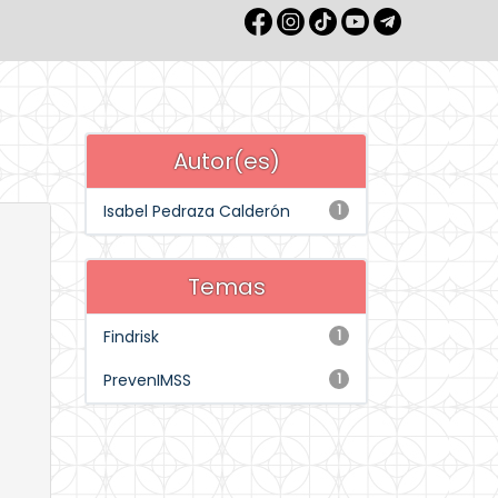
Autor(es)
Isabel Pedraza Calderón
1
Temas
Findrisk
1
PrevenIMSS
1