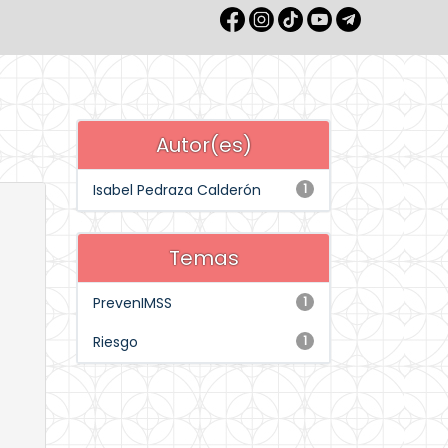
Autor(es)
Isabel Pedraza Calderón
1
Temas
PrevenIMSS
1
Riesgo
1