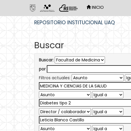
INICIO
Skip
REPOSITORIO INSTITUCIONAL UAQ
navigation
Buscar
Buscar:
por
Filtros actuales: