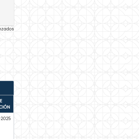
anzados
E
CIÓN
-2025