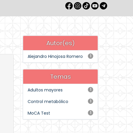
Autor(es)
Alejandro Hinojosa Romero
1
Temas
Adultos mayores
1
Control metabólico
1
MoCA Test
1