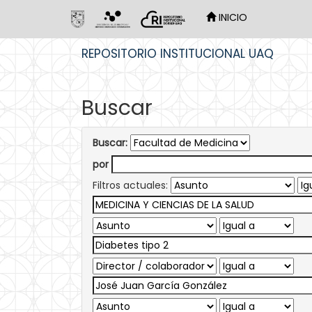
INICIO
Skip
REPOSITORIO INSTITUCIONAL UAQ
navigation
Buscar
Buscar:
por
Filtros actuales: