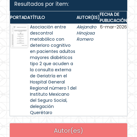
Resultados por ítem:
FECHA DE
PORTADA
TÍTULO
AUTOR(ES)
PUBLICACIÓN
Asociación entre
Alejandro
6-mar-2026
descontrol
Hinojosa
metabólico con
Romero
deterioro cognitivo
en pacientes adultos
mayores diabéticos
tipo 2 que acuden a
la consulta externa
de Geriatría en el
Hospital General
Regional número 1 del
Instituto Mexicano
del Seguro Social,
delegación
Querétaro
Autor(es)