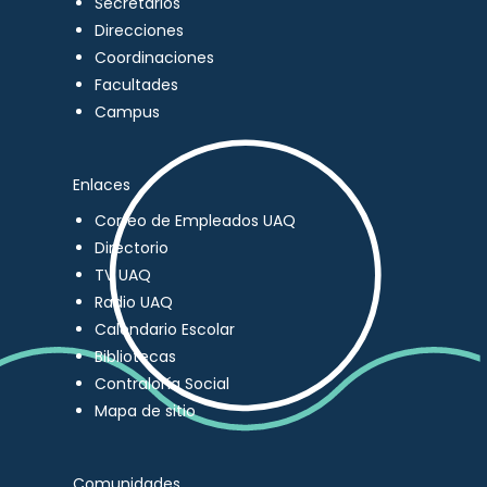
Secretarios
Direcciones
Coordinaciones
Facultades
Campus
Enlaces
Correo de Empleados UAQ
Directorio
TV UAQ
Radio UAQ
Calendario Escolar
Bibliotecas
Contraloría Social
Mapa de sitio
Comunidades