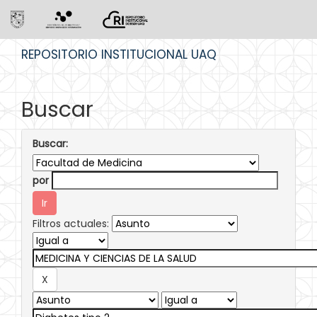
Skip
REPOSITORIO INSTITUCIONAL UAQ
navigation
Buscar
Buscar:
por
Filtros actuales: