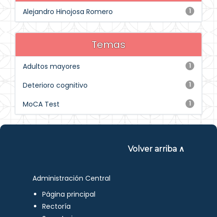
Alejandro Hinojosa Romero
1
Temas
Adultos mayores
1
Deterioro cognitivo
1
MoCA Test
1
Volver arriba ∧
Administración Central
Página principal
Rectoría