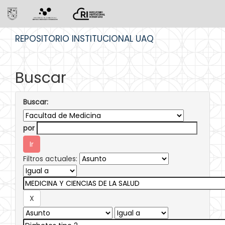
Skip
REPOSITORIO INSTITUCIONAL UAQ
navigation
Buscar
Buscar:
por
Filtros actuales: