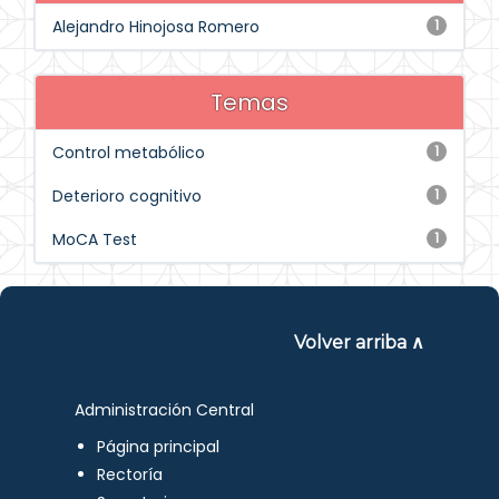
Alejandro Hinojosa Romero
1
Temas
Control metabólico
1
Deterioro cognitivo
1
MoCA Test
1
Volver arriba ∧
Administración Central
Página principal
Rectoría