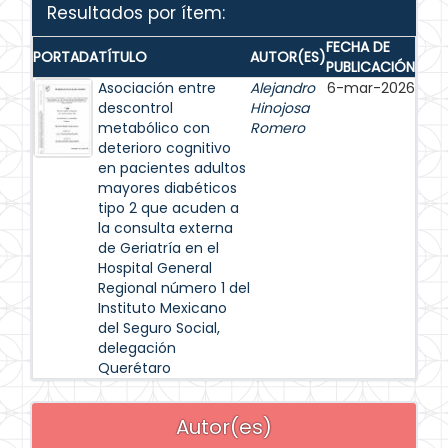
Resultados por ítem:
FECHA DE
PORTADA
TÍTULO
AUTOR(ES)
PUBLICACIÓN
Asociación entre
Alejandro
6-mar-2026
descontrol
Hinojosa
metabólico con
Romero
deterioro cognitivo
en pacientes adultos
mayores diabéticos
tipo 2 que acuden a
la consulta externa
de Geriatría en el
Hospital General
Regional número 1 del
Instituto Mexicano
del Seguro Social,
delegación
Querétaro
Autor(es)