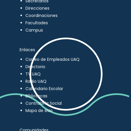
Secretarios
Direcciones
Coordinaciones
Facultades
Campus
Enlaces
Correo de Empleados UAQ
Directorio
TV UAQ
Radio UAQ
Calendario Escolar
Bibliotecas
Contraloría Social
Mapa de sitio
Comunidades