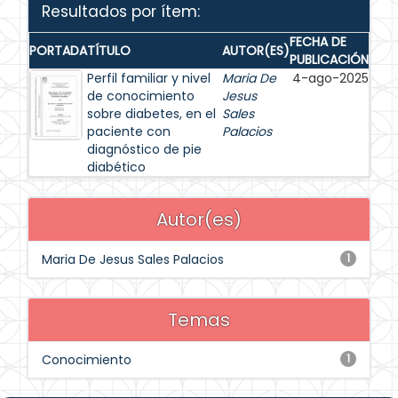
Resultados por ítem:
FECHA DE
PORTADA
TÍTULO
AUTOR(ES)
PUBLICACIÓN
Perfil familiar y nivel
Maria De
4-ago-2025
de conocimiento
Jesus
sobre diabetes, en el
Sales
paciente con
Palacios
diagnóstico de pie
diabético
Autor(es)
Maria De Jesus Sales Palacios
1
Temas
Conocimiento
1