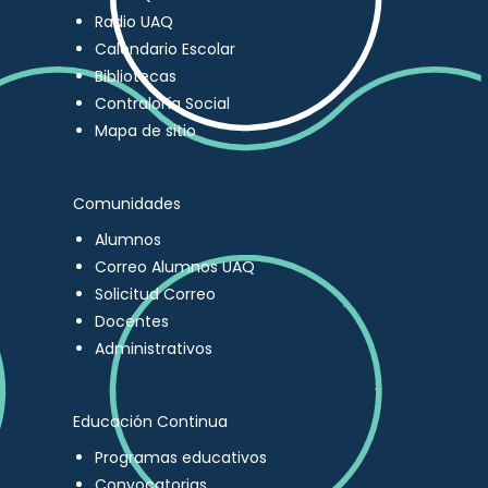
Radio UAQ
Calendario Escolar
Bibliotecas
Contraloría Social
Mapa de sitio
Comunidades
Alumnos
Correo Alumnos UAQ
Solicitud Correo
Docentes
Administrativos
Educación Continua
Programas educativos
Convocatorias