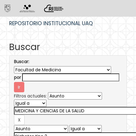
Skip
REPOSITORIO INSTITUCIONAL UAQ
navigation
Buscar
Buscar:
por
Filtros actuales: