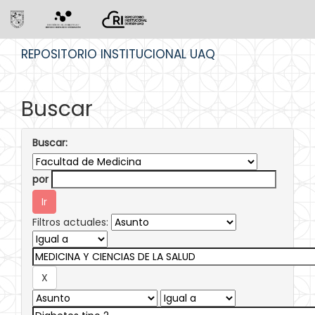
Skip
REPOSITORIO INSTITUCIONAL UAQ
navigation
Buscar
Buscar:
por
Filtros actuales: