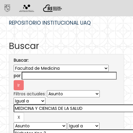
Skip
REPOSITORIO INSTITUCIONAL UAQ
navigation
Buscar
Buscar:
por
Filtros actuales: