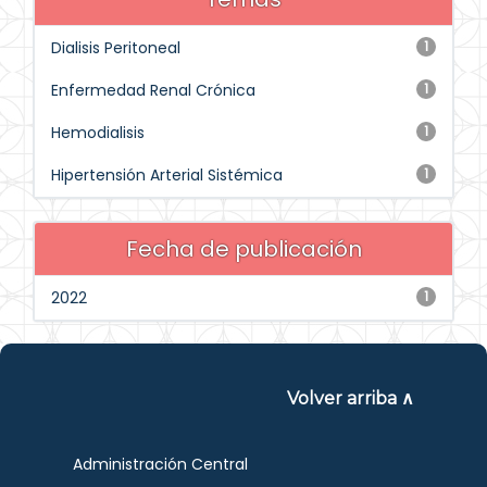
Dialisis Peritoneal
1
Enfermedad Renal Crónica
1
Hemodialisis
1
Hipertensión Arterial Sistémica
1
Fecha de publicación
2022
1
Volver arriba ∧
Administración Central