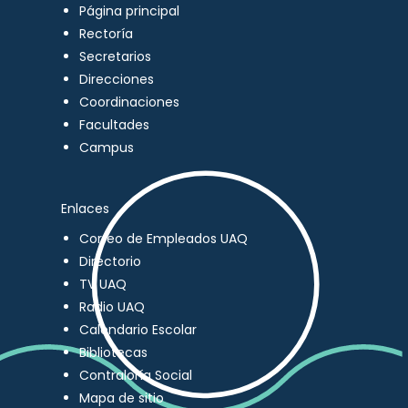
Página principal
Rectoría
Secretarios
Direcciones
Coordinaciones
Facultades
Campus
Enlaces
Correo de Empleados UAQ
Directorio
TV UAQ
Radio UAQ
Calendario Escolar
Bibliotecas
Contraloría Social
Mapa de sitio