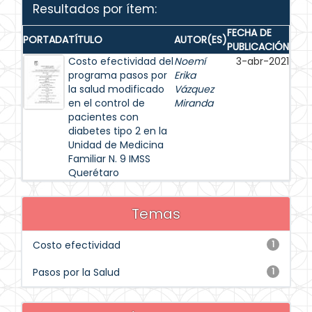
Resultados por ítem:
FECHA DE
PORTADA
TÍTULO
AUTOR(ES)
PUBLICACIÓN
Costo efectividad del
Noemí
3-abr-2021
programa pasos por
Erika
la salud modificado
Vázquez
en el control de
Miranda
pacientes con
diabetes tipo 2 en la
Unidad de Medicina
Familiar N. 9 IMSS
Querétaro
Temas
Costo efectividad
1
Pasos por la Salud
1