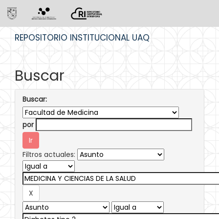
Skip
REPOSITORIO INSTITUCIONAL UAQ
navigation
Buscar
Buscar:
por
Filtros actuales: