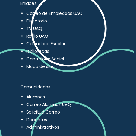
Enlaces
Correo de Empleados UAQ
Directorio
TV UAQ
Radio UAQ
Calendario Escolar
Bibliotecas
Contraloría Social
Mapa de sitio
Comunidades
Alumnos
Correo Alumnos UAQ
Solicitud Correo
Docentes
Administrativos