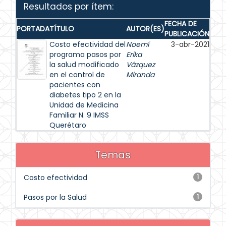
Resultados por ítem:
FECHA DE
PORTADA
TÍTULO
AUTOR(ES)
PUBLICACIÓN
Costo efectividad del
Noemí
3-abr-2021
programa pasos por
Erika
la salud modificado
Vázquez
en el control de
Miranda
pacientes con
diabetes tipo 2 en la
Unidad de Medicina
Familiar N. 9 IMSS
Querétaro
Temas
Costo efectividad
1
Pasos por la Salud
1