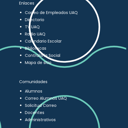
Enlaces
Correo de Empleados UAQ
Directorio
TV UAQ
Radio UAQ
Calendario Escolar
Bibliotecas
Contraloría Social
Mapa de sitio
Comunidades
Alumnos
Correo Alumnos UAQ
Solicitud Correo
Docentes
Administrativos