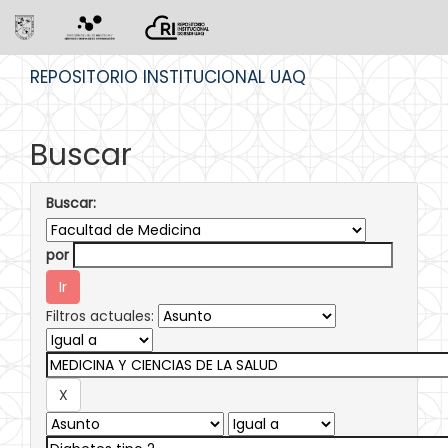
Skip
REPOSITORIO INSTITUCIONAL UAQ
navigation
Buscar
Buscar:
por
Filtros actuales: