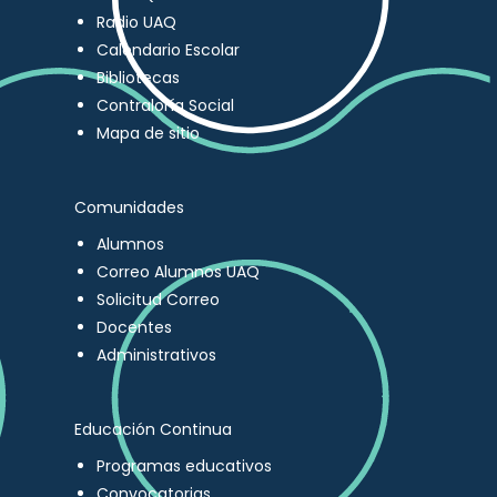
Radio UAQ
Calendario Escolar
Bibliotecas
Contraloría Social
Mapa de sitio
Comunidades
Alumnos
Correo Alumnos UAQ
Solicitud Correo
Docentes
Administrativos
Educación Continua
Programas educativos
Convocatorias