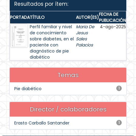
Resultados por ítem:
FECHA DE
PORTADA
TÍTULO
AUTOR(ES)
PUBLICACIÓN
Perfil familiar y nivel
Maria De
4-ago-2025
de conocimiento
Jesus
sobre diabetes, en el
Sales
paciente con
Palacios
diagnóstico de pie
diabético
Temas
Pie diabético
1
Director / colaboradores
Erasto Carballo Santander
1