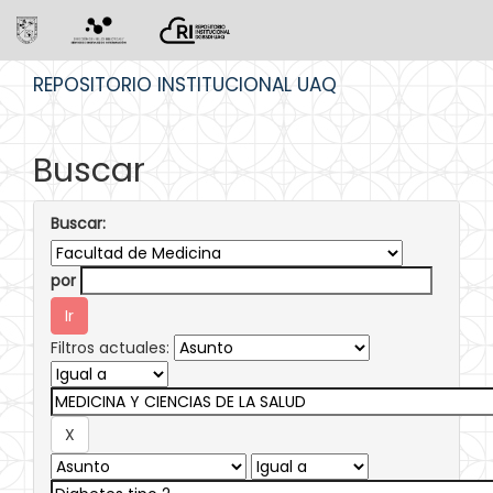
Skip
REPOSITORIO INSTITUCIONAL UAQ
navigation
Buscar
Buscar:
por
Filtros actuales: