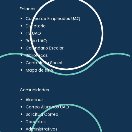
Enlaces
Correo de Empleados UAQ
Directorio
TV UAQ
Radio UAQ
Calendario Escolar
Bibliotecas
Contraloría Social
Mapa de sitio
Comunidades
Alumnos
Correo Alumnos UAQ
Solicitud Correo
Docentes
Administrativos