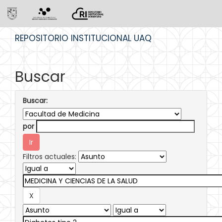
Skip
REPOSITORIO INSTITUCIONAL UAQ
navigation
Buscar
Buscar:
por
Filtros actuales: