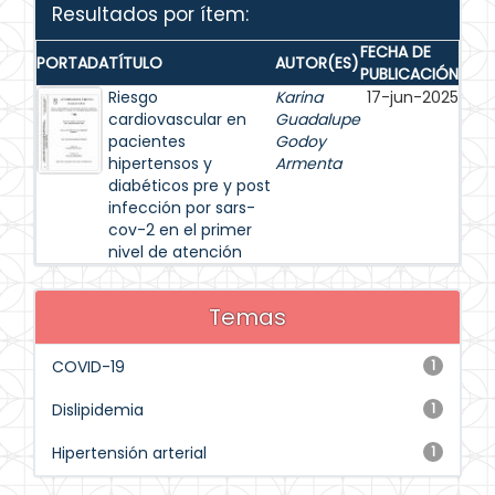
Resultados por ítem:
FECHA DE
PORTADA
TÍTULO
AUTOR(ES)
PUBLICACIÓN
Riesgo
Karina
17-jun-2025
cardiovascular en
Guadalupe
pacientes
Godoy
hipertensos y
Armenta
diabéticos pre y post
infección por sars-
cov-2 en el primer
nivel de atención
Temas
COVID-19
1
Dislipidemia
1
Hipertensión arterial
1