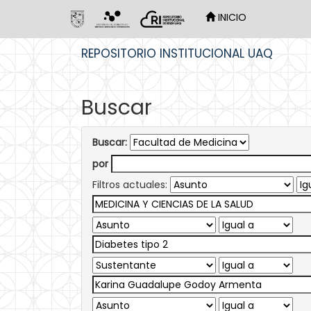
INICIO
Skip
REPOSITORIO INSTITUCIONAL UAQ
navigation
Buscar
Buscar:
por
Filtros actuales: