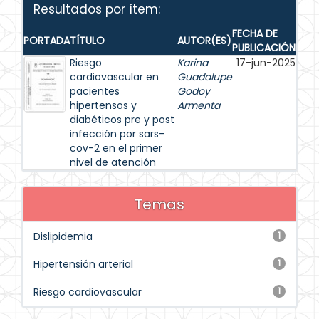
Resultados por ítem:
FECHA DE
PORTADA
TÍTULO
AUTOR(ES)
PUBLICACIÓN
Riesgo
Karina
17-jun-2025
cardiovascular en
Guadalupe
pacientes
Godoy
hipertensos y
Armenta
diabéticos pre y post
infección por sars-
cov-2 en el primer
nivel de atención
Temas
Dislipidemia
1
Hipertensión arterial
1
Riesgo cardiovascular
1