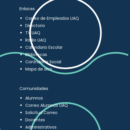
Enlaces
Correo de Empleados UAQ
Directorio
TV UAQ
Radio UAQ
Calendario Escolar
Bibliotecas
Contraloría Social
Mapa de sitio
Comunidades
Alumnos
Correo Alumnos UAQ
Solicitud Correo
Docentes
Administrativos