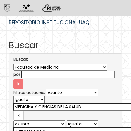
Skip
REPOSITORIO INSTITUCIONAL UAQ
navigation
Buscar
Buscar:
por
Filtros actuales: