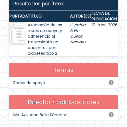
Resultados por ítem:
FECHA DE
PORTADA
TÍTULO
AUTOR(ES)
PUBLICACIÓN
Asociación de las
Cynthia
10-mar-2026
redes de apoyo y
Edith
adherencia al
Quiroz
tratamiento en
Narvaez
pacientes con
diabetes tipo 2
Temas
Redes de apoyo
1
Director / colaboradores
Ma. Azucena Bello Sánchez
1