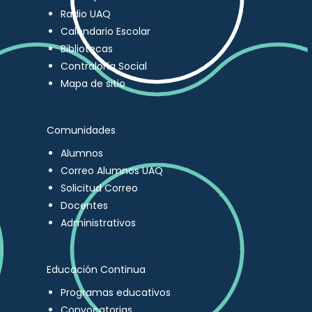
Radio UAQ
Calendario Escolar
Bibliotecas
Contraloría Social
Mapa de sitio
Comunidades
Alumnos
Correo Alumnos UAQ
Solicitud Correo
Docentes
Administrativos
Educación Continua
Programas educativos
Convocatorias