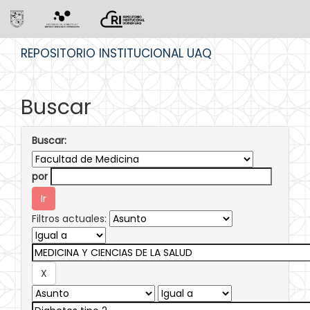
Skip
REPOSITORIO INSTITUCIONAL UAQ
navigation
Buscar
Buscar:
por
Filtros actuales: