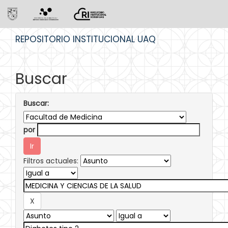
Skip
REPOSITORIO INSTITUCIONAL UAQ
navigation
Buscar
Buscar:
por
Filtros actuales: