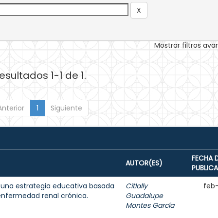
Mostrar filtros av
esultados 1-1 de 1.
Anterior
1
Siguiente
FECHA 
AUTOR(ES)
PUBLIC
a una estrategia educativa basada
Citlally
feb
 enfermedad renal crónica.
Guadalupe
Montes García