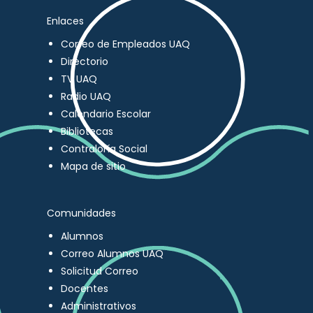
Enlaces
Correo de Empleados UAQ
Directorio
TV UAQ
Radio UAQ
Calendario Escolar
Bibliotecas
Contraloría Social
Mapa de sitio
Comunidades
Alumnos
Correo Alumnos UAQ
Solicitud Correo
Docentes
Administrativos