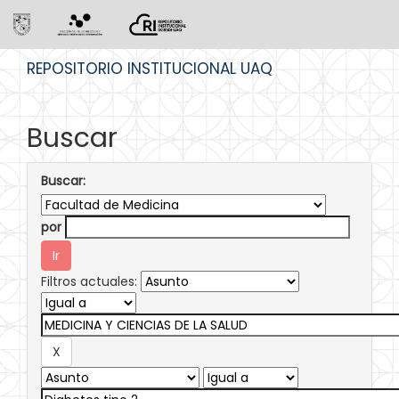
Skip
REPOSITORIO INSTITUCIONAL UAQ
navigation
Buscar
Buscar:
por
Filtros actuales: