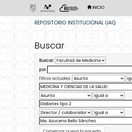
INICIO
Skip
REPOSITORIO INSTITUCIONAL UAQ
navigation
Buscar
Buscar:
por
Filtros actuales:
Comenzar nueva busqueda