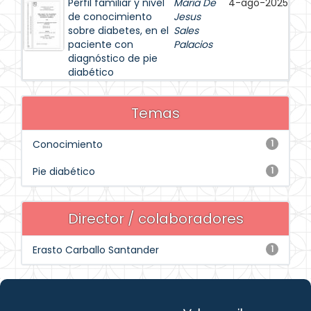
Perfil familiar y nivel
Maria De
4-ago-2025
de conocimiento
Jesus
sobre diabetes, en el
Sales
paciente con
Palacios
diagnóstico de pie
diabético
Temas
Conocimiento
1
Pie diabético
1
Director / colaboradores
Erasto Carballo Santander
1