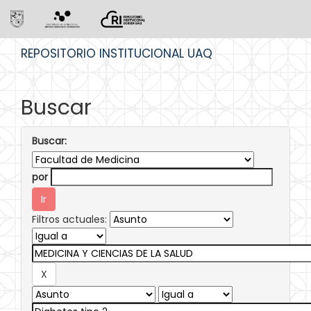
Skip
REPOSITORIO INSTITUCIONAL UAQ
navigation
Buscar
Buscar:
por
Filtros actuales: