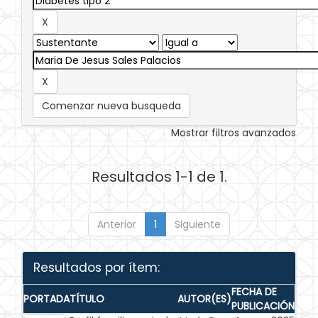
Comenzar nueva busqueda
Mostrar filtros avanzados
Resultados 1-1 de 1.
Anterior
1
Siguiente
Resultados por ítem:
FECHA DE
PORTADA
TÍTULO
AUTOR(ES)
PUBLICACIÓN