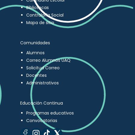
Calendario Escolar
Bibliotecas
Contraloría Social
Mapa de sitio
Comunidades
Alumnos
Correo Alumnos UAQ
Solicitud Correo
Docentes
Administrativos
Educación Continua
Programas educativos
Convocatorias