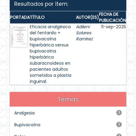
Resultados por ítem:
FECHA DE
PORTADA
TÍTULO
AUTOR(ES)
PUBLICACIÓN
Eficacia analgésica
Adileni
11-sep-2025
del fentanilo +
Solares
bupivacaína
Ramírez
hiperbárica versus
bupivacaína
hiperbárica
subaracnoideos en
pacientes adultos
sometidos a plastia
inguinal.
Temas
Analgesia
1
Bupivacaína
1