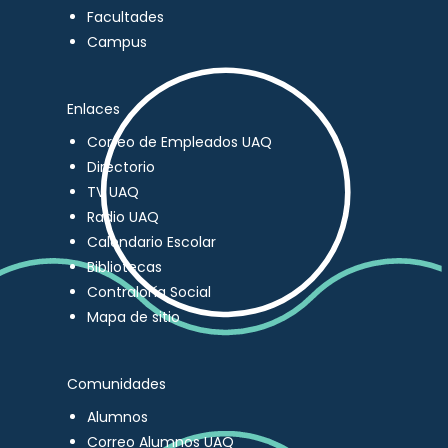
Facultades
Campus
Enlaces
Correo de Empleados UAQ
Directorio
TV UAQ
Radio UAQ
Calendario Escolar
Bibliotecas
Contraloría Social
Mapa de sitio
Comunidades
Alumnos
Correo Alumnos UAQ