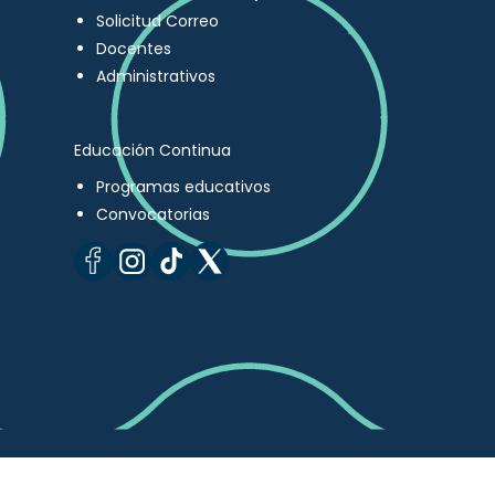
Solicitud Correo
Docentes
Administrativos
Educación Continua
Programas educativos
Convocatorias