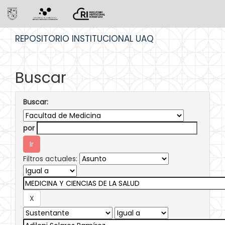
Skip
REPOSITORIO INSTITUCIONAL UAQ
navigation
Buscar
Buscar:
por
Filtros actuales: