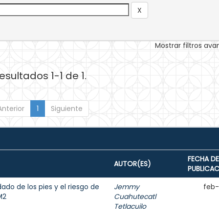
Mostrar filtros av
esultados 1-1 de 1.
Anterior
1
Siguiente
FECHA DE
AUTOR(ES)
PUBLICA
ado de los pies y el riesgo de
Jemmy
feb
M2
Cuahutecatl
Tetlacuilo