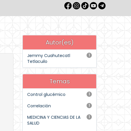
Autor(es)
Jemmy Cuahutecatl
1
Tetlacuilo
Temas
Control glucémico
1
Correlación
1
MEDICINA Y CIENCIAS DE LA
1
SALUD