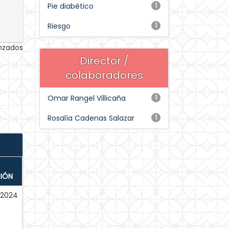
Pie diabético
1
Riesgo
1
anzados
Director /
colaboradores
Omar Rangel Villicaña
1
Rosalía Cadenas Salazar
1
CIÓN
-2024