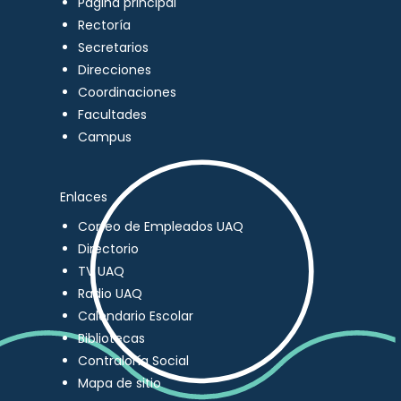
Página principal
Rectoría
Secretarios
Direcciones
Coordinaciones
Facultades
Campus
Enlaces
Correo de Empleados UAQ
Directorio
TV UAQ
Radio UAQ
Calendario Escolar
Bibliotecas
Contraloría Social
Mapa de sitio