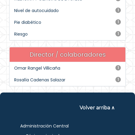
Nivel de autocuidado
1
Pie diabético
1
Riesgo
1
Director / colaboradores
Omar Rangel Villicaña
1
Rosalía Cadenas Salazar
1
Volver arriba ∧
Administración Central