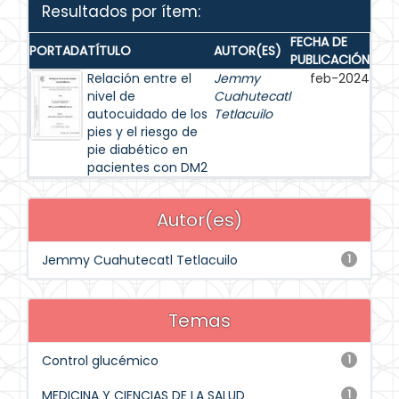
Resultados por ítem:
FECHA DE
PORTADA
TÍTULO
AUTOR(ES)
PUBLICACIÓN
Relación entre el
Jemmy
feb-2024
nivel de
Cuahutecatl
autocuidado de los
Tetlacuilo
pies y el riesgo de
pie diabético en
pacientes con DM2
Autor(es)
Jemmy Cuahutecatl Tetlacuilo
1
Temas
Control glucémico
1
MEDICINA Y CIENCIAS DE LA SALUD
1