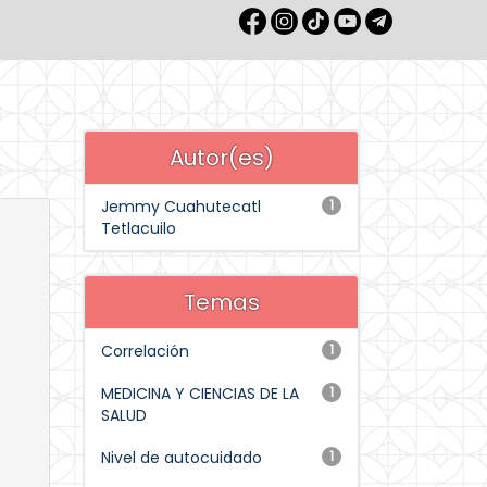
Autor(es)
Jemmy Cuahutecatl
1
Tetlacuilo
Temas
Correlación
1
MEDICINA Y CIENCIAS DE LA
1
SALUD
Nivel de autocuidado
1