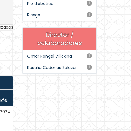
Pie diabético
1
Riesgo
1
anzados
Director /
colaboradores
Omar Rangel Villicaña
1
Rosalía Cadenas Salazar
1
CIÓN
-2024