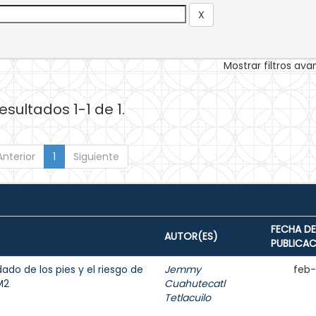
Mostrar filtros av
esultados 1-1 de 1.
Anterior
1
Siguiente
FECHA DE
AUTOR(ES)
PUBLICA
ado de los pies y el riesgo de
Jemmy
feb
M2
Cuahutecatl
Tetlacuilo