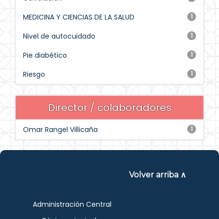
MEDICINA Y CIENCIAS DE LA SALUD
1
Nivel de autocuidado
1
Pie diabético
1
Riesgo
1
Director / colaboradores
Omar Rangel Villicaña
1
Volver arriba ∧
Administración Central