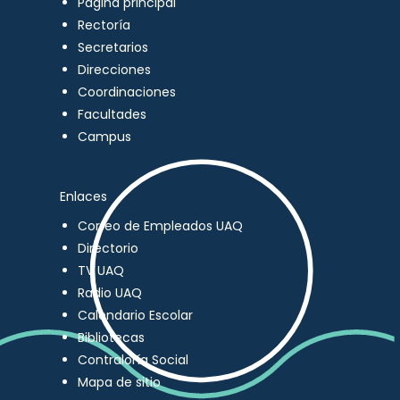
Página principal
Rectoría
Secretarios
Direcciones
Coordinaciones
Facultades
Campus
Enlaces
Correo de Empleados UAQ
Directorio
TV UAQ
Radio UAQ
Calendario Escolar
Bibliotecas
Contraloría Social
Mapa de sitio