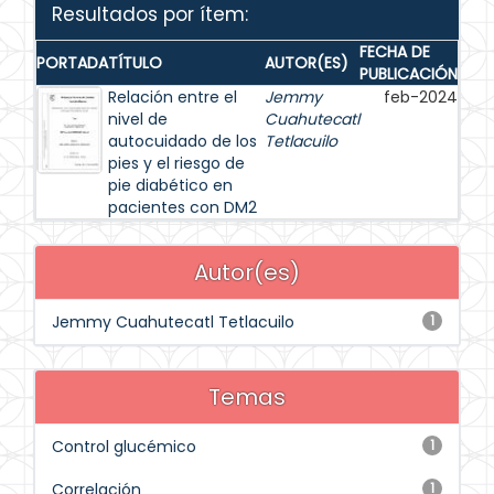
Resultados por ítem:
FECHA DE
PORTADA
TÍTULO
AUTOR(ES)
PUBLICACIÓN
Relación entre el
Jemmy
feb-2024
nivel de
Cuahutecatl
autocuidado de los
Tetlacuilo
pies y el riesgo de
pie diabético en
pacientes con DM2
Autor(es)
Jemmy Cuahutecatl Tetlacuilo
1
Temas
Control glucémico
1
Correlación
1