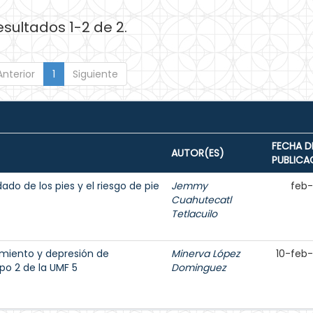
esultados 1-2 de 2.
Anterior
1
Siguiente
FECHA D
AUTOR(ES)
PUBLICA
ado de los pies y el riesgo de pie
Jemmy
feb
Cuahutecatl
Tetlacuilo
amiento y depresión de
Minerva López
10-feb
po 2 de la UMF 5
Dominguez