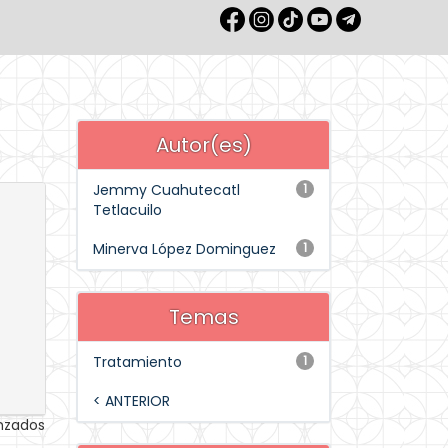
Autor(es)
Jemmy Cuahutecatl
1
Tetlacuilo
Minerva López Dominguez
1
Temas
Tratamiento
1
< ANTERIOR
anzados