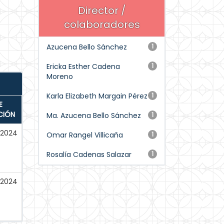
Director /
colaboradores
Azucena Bello Sánchez
1
Ericka Esther Cadena
1
Moreno
Karla Elizabeth Margain Pérez
1
E
CIÓN
Ma. Azucena Bello Sánchez
1
-2024
Omar Rangel Villicaña
1
Rosalía Cadenas Salazar
1
-2024