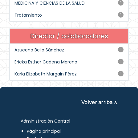
MEDICINA Y CIENCIAS DE LA SALUD
1
Tratamiento
1
Director / colaboradores
Azucena Bello Sánchez
1
Ericka Esther Cadena Moreno
1
Karla Elizabeth Margain Pérez
1
Volver arriba ∧
Administración Central
Página principal