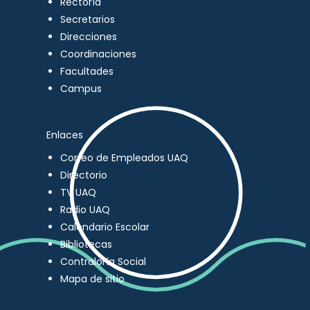
Rectoría
Secretarios
Direcciones
Coordinaciones
Facultades
Campus
Enlaces
Correo de Empleados UAQ
Directorio
TV UAQ
Radio UAQ
Calendario Escolar
Bibliotecas
Contraloría Social
Mapa de sitio