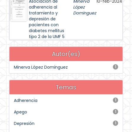
Asociación de
Minerva
10-feb-2024
adherencia al
López
tratamiento y
Dominguez
depresión de
pacientes con
diabetes mellitus
tipo 2 de la UMF 5
Autor(es)
Minerva López Dominguez
1
Temas
Adherencia
1
Apego
1
Depresión
1