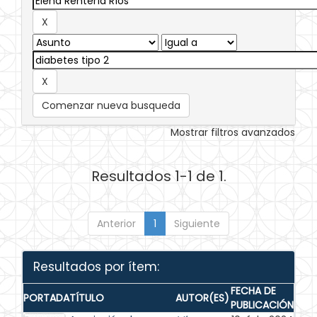
Comenzar nueva busqueda
Mostrar filtros avanzados
Resultados 1-1 de 1.
Anterior
1
Siguiente
Resultados por ítem:
FECHA DE
PORTADA
TÍTULO
AUTOR(ES)
PUBLICACIÓN