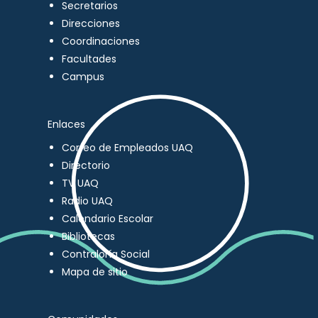
Secretarios
Direcciones
Coordinaciones
Facultades
Campus
Enlaces
Correo de Empleados UAQ
Directorio
TV UAQ
Radio UAQ
Calendario Escolar
Bibliotecas
Contraloría Social
Mapa de sitio