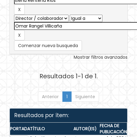
Comenzar nueva busqueda
Mostrar filtros avanzados
Resultados 1-1 de 1.
Anterior
1
Siguiente
Resultados por ítem:
FECHA DE
PORTADA
TÍTULO
AUTOR(ES)
PUBLICACIÓN