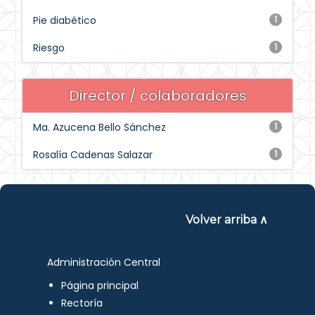
Pie diabético
1
Riesgo
1
Director / colaboradores
Ma. Azucena Bello Sánchez
1
Rosalía Cadenas Salazar
1
Volver arriba ∧
Administración Central
Página principal
Rectoría