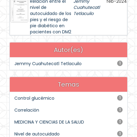
Relación entre el
Jemmy
feb-2024
nivel de
Cuahutecatl
autocuidado de los
Tetlacuilo
pies y el riesgo de
pie diabético en
pacientes con DM2
Autor(es)
Jemmy Cuahutecatl Tetlacuilo
1
Temas
Control glucémico
1
Correlación
1
MEDICINA Y CIENCIAS DE LA SALUD
1
Nivel de autocuidado
1