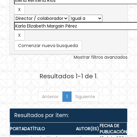
Comenzar nueva busqueda
Mostrar filtros avanzados
Resultados 1-1 de 1.
Anterior
1
Siguiente
Resultados por ítem:
FECHA DE
PORTADA
TÍTULO
AUTOR(ES)
PUBLICACIÓN