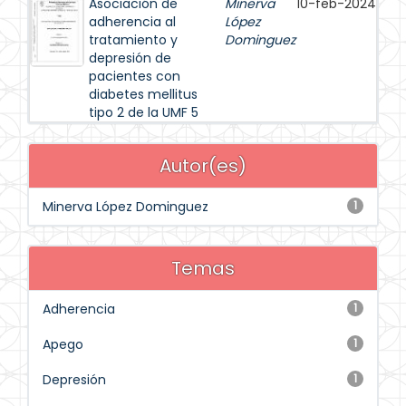
Asociación de
Minerva
10-feb-2024
adherencia al
López
tratamiento y
Dominguez
depresión de
pacientes con
diabetes mellitus
tipo 2 de la UMF 5
Autor(es)
Minerva López Dominguez
1
Temas
Adherencia
1
Apego
1
Depresión
1