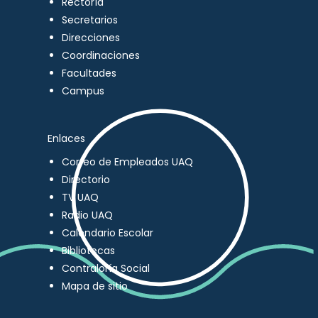
Rectoría
Secretarios
Direcciones
Coordinaciones
Facultades
Campus
Enlaces
Correo de Empleados UAQ
Directorio
TV UAQ
Radio UAQ
Calendario Escolar
Bibliotecas
Contraloría Social
Mapa de sitio