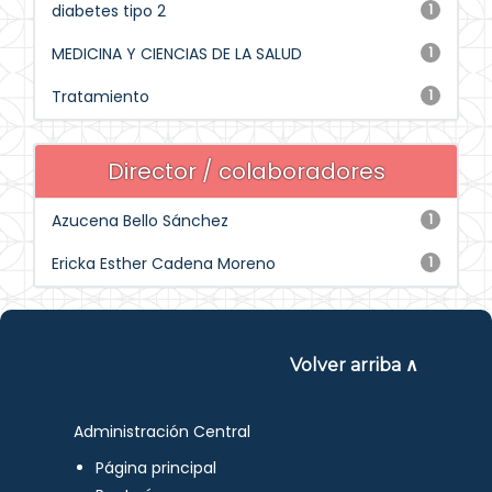
diabetes tipo 2
1
MEDICINA Y CIENCIAS DE LA SALUD
1
Tratamiento
1
Director / colaboradores
Azucena Bello Sánchez
1
Ericka Esther Cadena Moreno
1
Volver arriba ∧
Administración Central
Página principal