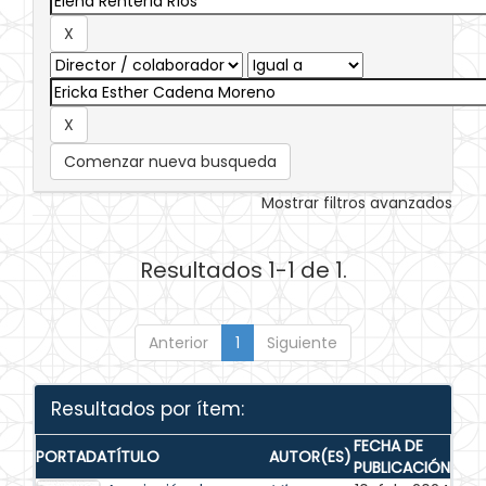
Comenzar nueva busqueda
Mostrar filtros avanzados
Resultados 1-1 de 1.
Anterior
1
Siguiente
Resultados por ítem:
FECHA DE
PORTADA
TÍTULO
AUTOR(ES)
PUBLICACIÓN