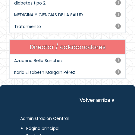
diabetes tipo 2
1
MEDICINA Y CIENCIAS DE LA SALUD
1
Tratamiento
1
Director / colaboradores
Azucena Bello Sánchez
1
Karla Elizabeth Margain Pérez
1
Volver arriba ∧
Administración Central
Página principal