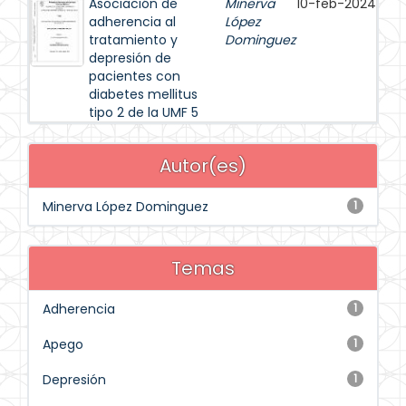
Asociación de
Minerva
10-feb-2024
adherencia al
López
tratamiento y
Dominguez
depresión de
pacientes con
diabetes mellitus
tipo 2 de la UMF 5
Autor(es)
Minerva López Dominguez
1
Temas
Adherencia
1
Apego
1
Depresión
1