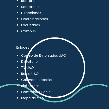
Rectoría
Secretarios
Direcciones
Coordinaciones
Facultades
Campus
Enlaces
Correo de Empleados UAQ
Directorio
TV UAQ
Radio UAQ
Calendario Escolar
Bibliotecas
Contraloría Social
Mapa de sitio