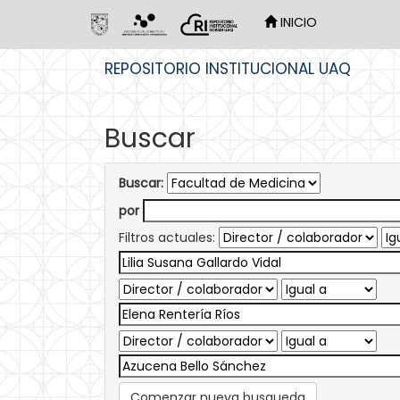
INICIO
Skip
REPOSITORIO INSTITUCIONAL UAQ
navigation
Buscar
Buscar:
por
Filtros actuales:
Comenzar nueva busqueda