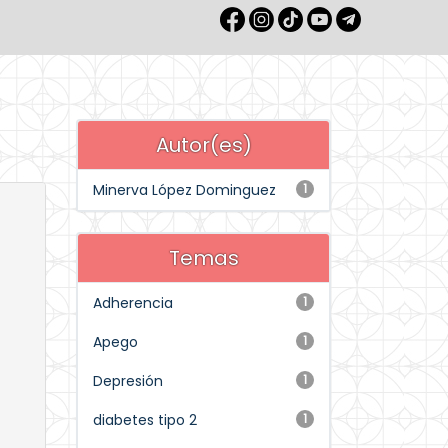
Autor(es)
Minerva López Dominguez
1
Temas
Adherencia
1
Apego
1
Depresión
1
diabetes tipo 2
1