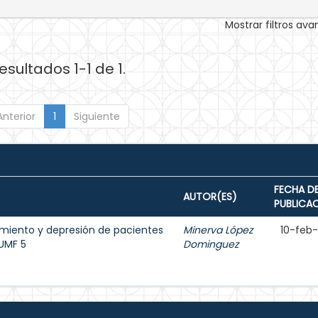
Mostrar filtros av
esultados 1-1 de 1.
Anterior
1
Siguiente
FECHA D
AUTOR(ES)
PUBLICA
amiento y depresión de pacientes
Minerva López
10-feb
 UMF 5
Dominguez