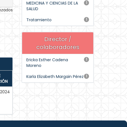
MEDICINA Y CIENCIAS DE LA
1
SALUD
anzados
Tratamiento
1
Director /
colaboradores
Ericka Esther Cadena
1
Moreno
E
Karla Elizabeth Margain Pérez
1
CIÓN
-2024