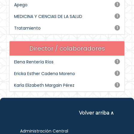
Apego
1
MEDICINA Y CIENCIAS DE LA SALUD
1
Tratamiento
1
Director / colaboradores
Elena Rentería Ríos
1
Ericka Esther Cadena Moreno
1
Karla Elizabeth Margain Pérez
1
Volver arriba ∧
Administración Central