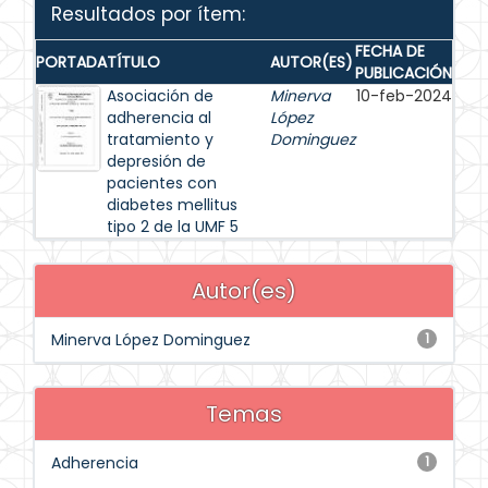
Resultados por ítem:
FECHA DE
PORTADA
TÍTULO
AUTOR(ES)
PUBLICACIÓN
Asociación de
Minerva
10-feb-2024
adherencia al
López
tratamiento y
Dominguez
depresión de
pacientes con
diabetes mellitus
tipo 2 de la UMF 5
Autor(es)
Minerva López Dominguez
1
Temas
Adherencia
1