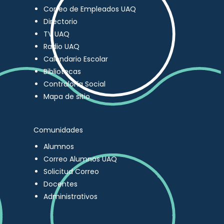
Correo de Empleados UAQ
Directorio
TV UAQ
Radio UAQ
Calendario Escolar
Bibliotecas
Contraloría Social
Mapa de sitio
Comunidades
Alumnos
Correo Alumnos UAQ
Solicitud Correo
Docentes
Administrativos