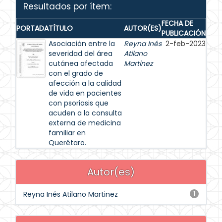
Resultados por ítem:
FECHA DE
PORTADA
TÍTULO
AUTOR(ES)
PUBLICACIÓN
Asociación entre la
Reyna Inés
2-feb-2023
severidad del área
Atilano
cutánea afectada
Martinez
con el grado de
afección a la calidad
de vida en pacientes
con psoriasis que
acuden a la consulta
externa de medicina
familiar en
Querétaro.
Autor(es)
Reyna Inés Atilano Martinez
1