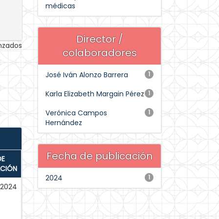
médicas
Director /
anzados
colaboradores
José Iván Alonzo Barrera
1
Karla Elizabeth Margain Pérez
1
Verónica Campos
1
Hernández
Fecha de publicación
DE
ACIÓN
2024
1
-2024