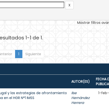
Mostrar filtros av
esultados 1-1 de 1.
Anterior
1
Siguiente
FECHA 
AUTOR(ES)
PUBLIC
ugal y las estrategias de afrontamiento
Ilse
1-feb
 en el HGR N°1 IMSS
Hernández
Herrera