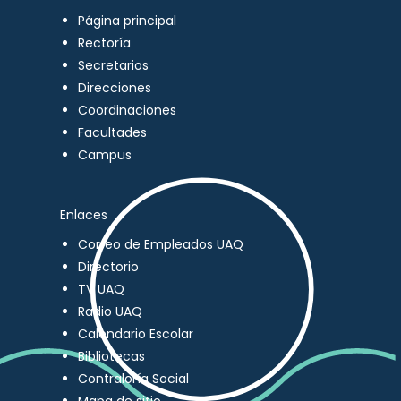
Página principal
Rectoría
Secretarios
Direcciones
Coordinaciones
Facultades
Campus
Enlaces
Correo de Empleados UAQ
Directorio
TV UAQ
Radio UAQ
Calendario Escolar
Bibliotecas
Contraloría Social