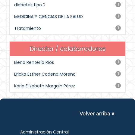
diabetes tipo 2
1
MEDICINA Y CIENCIAS DE LA SALUD
1
Tratamiento
1
Director / colaboradores
Elena Rentería Ríos
1
Ericka Esther Cadena Moreno
1
Karla Elizabeth Margain Pérez
1
Volver arriba ∧
Administración Central