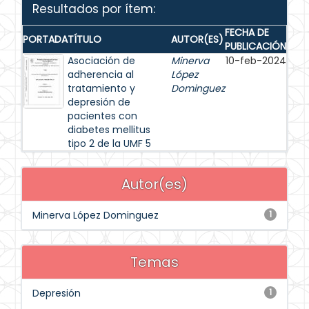
Resultados por ítem:
FECHA DE
PORTADA
TÍTULO
AUTOR(ES)
PUBLICACIÓN
Asociación de
Minerva
10-feb-2024
adherencia al
López
tratamiento y
Dominguez
depresión de
pacientes con
diabetes mellitus
tipo 2 de la UMF 5
Autor(es)
Minerva López Dominguez
1
Temas
Depresión
1