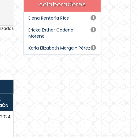
colaboradores
Elena Rentería Ríos
1
anzados
Ericka Esther Cadena
1
Moreno
Karla Elizabeth Margain Pérez
1
E
CIÓN
-2024