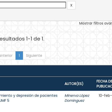
Mostrar filtros av
esultados 1-1 de 1.
Anterior
1
Siguiente
FECHA D
AUTOR(ES)
PUBLICA
amiento y depresión de pacientes
Minerva López
10-feb
 UMF 5
Dominguez