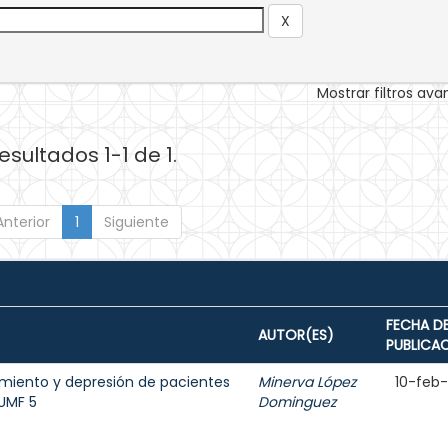
Mostrar filtros av
esultados 1-1 de 1.
Anterior
1
Siguiente
FECHA D
AUTOR(ES)
PUBLICA
amiento y depresión de pacientes
Minerva López
10-feb
 UMF 5
Dominguez