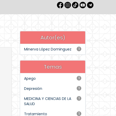
Autor(es)
Minerva López Dominguez
1
Temas
Apego
1
Depresión
1
MEDICINA Y CIENCIAS DE LA
1
SALUD
Tratamiento
1