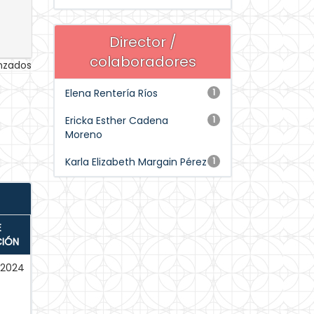
Director /
colaboradores
anzados
Elena Rentería Ríos
1
Ericka Esther Cadena
1
Moreno
Karla Elizabeth Margain Pérez
1
E
CIÓN
-2024