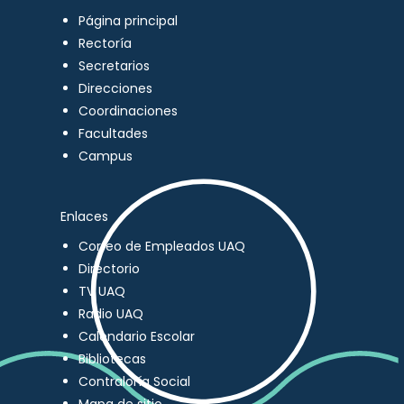
Página principal
Rectoría
Secretarios
Direcciones
Coordinaciones
Facultades
Campus
Enlaces
Correo de Empleados UAQ
Directorio
TV UAQ
Radio UAQ
Calendario Escolar
Bibliotecas
Contraloría Social