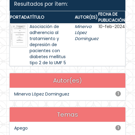
Resultados por ítem:
FECHA DE
PORTADA
TÍTULO
AUTOR(ES)
PUBLICACIÓN
Asociación de
Minerva
10-feb-2024
adherencia al
López
tratamiento y
Dominguez
depresión de
pacientes con
diabetes mellitus
tipo 2 de la UMF 5
Autor(es)
Minerva López Dominguez
1
Temas
Apego
1