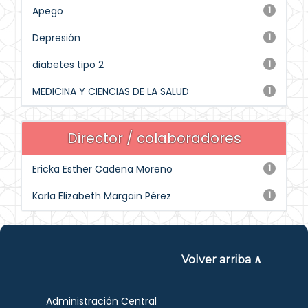
Apego
1
Depresión
1
diabetes tipo 2
1
MEDICINA Y CIENCIAS DE LA SALUD
1
Director / colaboradores
Ericka Esther Cadena Moreno
1
Karla Elizabeth Margain Pérez
1
Volver arriba ∧
Administración Central