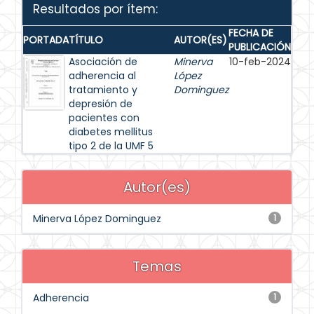
Resultados por ítem:
FECHA DE
PORTADA
TÍTULO
AUTOR(ES)
PUBLICACIÓN
Asociación de
Minerva
10-feb-2024
adherencia al
López
tratamiento y
Dominguez
depresión de
pacientes con
diabetes mellitus
tipo 2 de la UMF 5
Autor(es)
Minerva López Dominguez
1
Temas
Adherencia
1