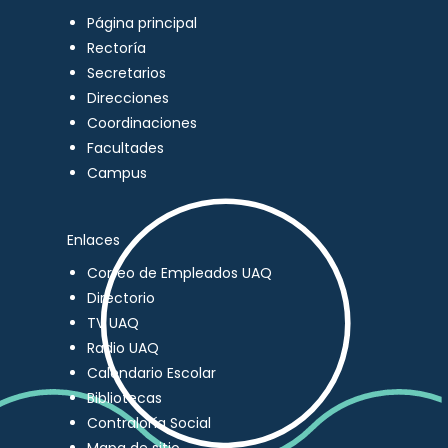
Página principal
Rectoría
Secretarios
Direcciones
Coordinaciones
Facultades
Campus
Enlaces
Correo de Empleados UAQ
Directorio
TV UAQ
Radio UAQ
Calendario Escolar
Bibliotecas
Contraloría Social