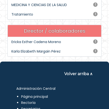
MEDICINA Y CIENCIAS DE LA SALUD
1
Tratamiento
1
Director / colaboradores
Ericka Esther Cadena Moreno
1
Karla Elizabeth Margain Pérez
1
Volver arriba ∧
Administración Central
Página principal
Rectoría
Secretarios