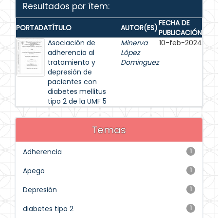
Resultados por ítem:
FECHA DE
PORTADA
TÍTULO
AUTOR(ES)
PUBLICACIÓN
Asociación de
Minerva
10-feb-2024
adherencia al
López
tratamiento y
Dominguez
depresión de
pacientes con
diabetes mellitus
tipo 2 de la UMF 5
Temas
Adherencia
1
Apego
1
Depresión
1
diabetes tipo 2
1