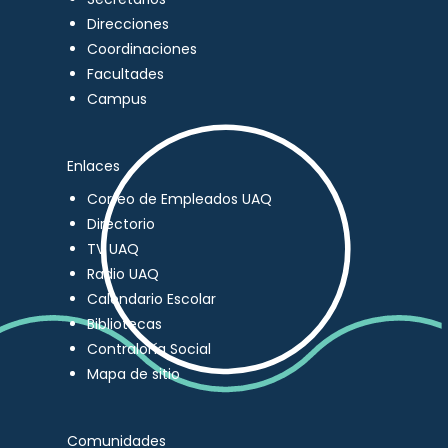
Direcciones
Coordinaciones
Facultades
Campus
Enlaces
Correo de Empleados UAQ
Directorio
TV UAQ
Radio UAQ
Calendario Escolar
Bibliotecas
Contraloría Social
Mapa de sitio
Comunidades