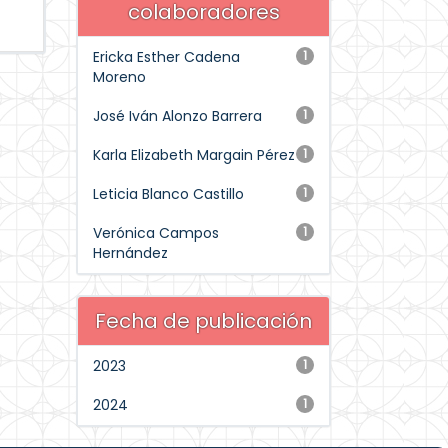
colaboradores
Ericka Esther Cadena
1
Moreno
José Iván Alonzo Barrera
1
Karla Elizabeth Margain Pérez
1
Leticia Blanco Castillo
1
Verónica Campos
1
Hernández
Fecha de publicación
2023
1
2024
1