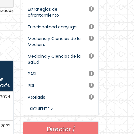
Estrategias de
1
anzados
afrontamiento
Funcionalidad conyugal
1
Medicina y Ciencias de la
1
Medicin...
Medicina y Ciencias de la
1
Salud
PASI
1
DE
PDI
1
ACIÓN
-2024
Psoriasis
1
SIGUIENTE >
-2023
Director /