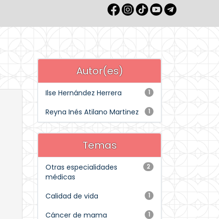
Autor(es)
Ilse Hernández Herrera
1
Reyna Inés Atilano Martinez
1
Temas
Otras especialidades
2
médicas
Calidad de vida
1
Cáncer de mama
1