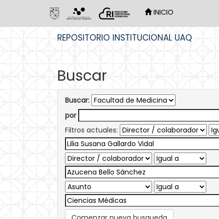
INICIO
Skip
REPOSITORIO INSTITUCIONAL UAQ
navigation
Buscar
Buscar:
por
Filtros actuales:
Comenzar nueva busqueda