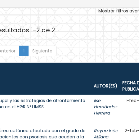
Mostrar filtros av
esultados 1-2 de 2.
Anterior
1
Siguiente
FECHA 
AUTOR(ES)
PUBLIC
ugal y las estrategias de afrontamiento
Ilse
1-feb
 en el HGR N°1 IMSS
Hernández
Herrera
l área cutánea afectada con el grado de
Reyna Inés
2-feb
pacientes con psoriasis que acuden a la
Atilano